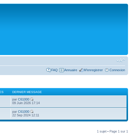
FAQ
Annuaire
M’enregistrer
Connexion
ES
DERNIER MESSAGE
par
C61000
09 Juin 2026 17:14
par
C61000
22 Sep 2024 12:11
1 sujet • Page
1
sur
1