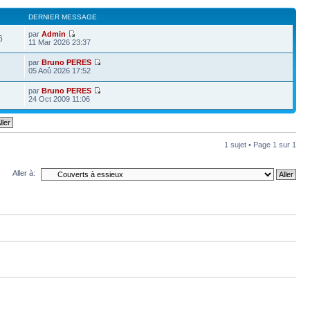
DERNIER MESSAGE
par
Admin
6
11 Mar 2026 23:37
par
Bruno PERES
05 Aoû 2026 17:52
par
Bruno PERES
24 Oct 2009 11:06
1 sujet • Page
1
sur
1
Aller à: