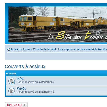
Index du forum
‹
Chemin de fer réel
‹
Les wagons et autres matériels tractés
Couverts à essieux
FORUMS
Infra
Forum réservé au matériel SNCF
Privés
Forum réservé au matériel privé
Écrire un nouveau
sujet