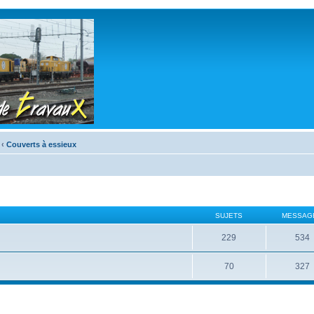
‹
Couverts à essieux
SUJETS
MESSAG
229
534
70
327