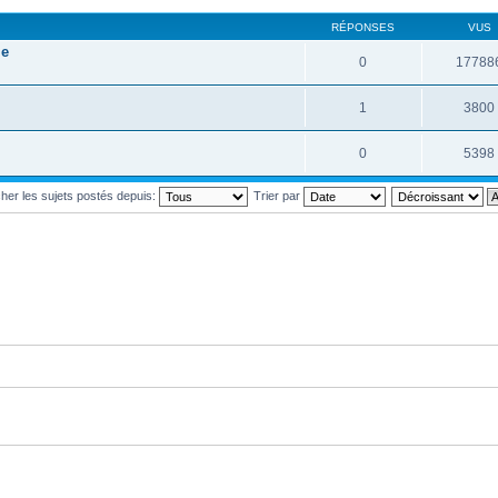
RÉPONSES
VUS
le
0
17788
1
3800
0
5398
cher les sujets postés depuis:
Trier par
i posté
ans lequel j'ai posté