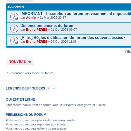
ANNONCES
IMPORTANT - Inscription au forum provisoirement impossib
par
Admin
» 11 Mar 2026 23:37
Disfonctionnements du forum
par
Bruno PERES
» 01 Oct 2025 09:07
[A lire] Règles d'utilisation du forum des couverts essieux
par
Bruno PERES
» 24 Oct 2009 11:06
Affi
Écrire un nouveau
sujet
Retourner vers Index du forum
LEGENDE DES FOLDERS
Sujet lu
Sujet lu dans lequel j'ai posté
Sujet populaire lu dans lequel j'a
QUI EST EN LIGNE
Utilisateurs parcourant ce forum: Aucun utilisateur enregistré et 1 invité
Sujet populaire lu
Sujet lu fermé
Sujet lu fermé dans lequel j'ai posté
PERMISSIONS DU FORUM
Vous
ne pouvez pas
poster de nouveaux sujets
Sujet non lu
Sujet non lu dans lequel j'ai posté
Sujet populaire non lu d
Vous
ne pouvez pas
répondre aux sujets
Vous
ne pouvez pas
éditer vos messages