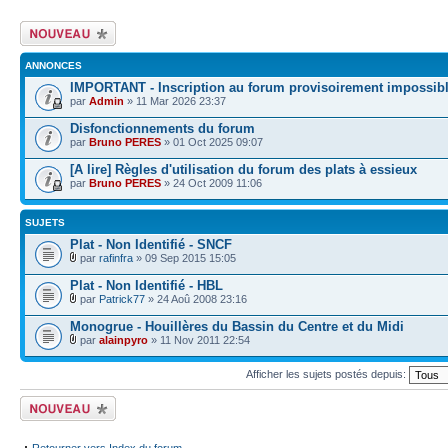
Écrire un nouveau
sujet
ANNONCES
IMPORTANT - Inscription au forum provisoirement impossib
par
Admin
» 11 Mar 2026 23:37
Disfonctionnements du forum
par
Bruno PERES
» 01 Oct 2025 09:07
[A lire] Règles d'utilisation du forum des plats à essieux
par
Bruno PERES
» 24 Oct 2009 11:06
SUJETS
Plat - Non Identifié - SNCF
par
rafinfra
» 09 Sep 2015 15:05
Plat - Non Identifié - HBL
par
Patrick77
» 24 Aoû 2008 23:16
Monogrue - Houillères du Bassin du Centre et du Midi
par
alainpyro
» 11 Nov 2011 22:54
Afficher les sujets postés depuis:
Écrire un nouveau
sujet
Retourner vers Index du forum