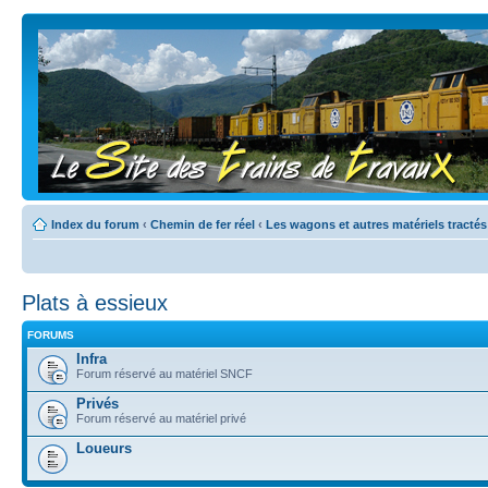
Index du forum
‹
Chemin de fer réel
‹
Les wagons et autres matériels tractés
Plats à essieux
FORUMS
Infra
Forum réservé au matériel SNCF
Privés
Forum réservé au matériel privé
Loueurs