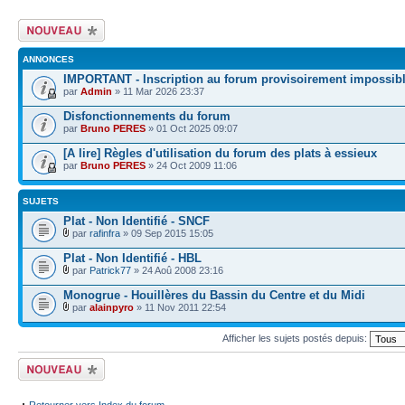
Écrire un nouveau
sujet
ANNONCES
IMPORTANT - Inscription au forum provisoirement impossib
par
Admin
» 11 Mar 2026 23:37
Disfonctionnements du forum
par
Bruno PERES
» 01 Oct 2025 09:07
[A lire] Règles d'utilisation du forum des plats à essieux
par
Bruno PERES
» 24 Oct 2009 11:06
SUJETS
Plat - Non Identifié - SNCF
par
rafinfra
» 09 Sep 2015 15:05
Plat - Non Identifié - HBL
par
Patrick77
» 24 Aoû 2008 23:16
Monogrue - Houillères du Bassin du Centre et du Midi
par
alainpyro
» 11 Nov 2011 22:54
Afficher les sujets postés depuis:
Écrire un nouveau
sujet
Retourner vers Index du forum