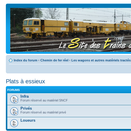
Index du forum
‹
Chemin de fer réel
‹
Les wagons et autres matériels tractés
Plats à essieux
FORUMS
Infra
Forum réservé au matériel SNCF
Privés
Forum réservé au matériel privé
Loueurs