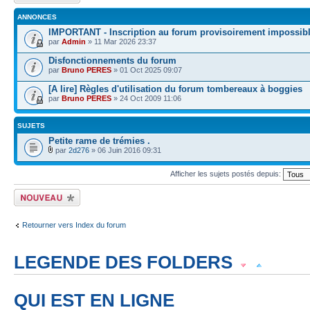
ANNONCES
IMPORTANT - Inscription au forum provisoirement impossib
par
Admin
» 11 Mar 2026 23:37
Disfonctionnements du forum
par
Bruno PERES
» 01 Oct 2025 09:07
[A lire] Règles d'utilisation du forum tombereaux à boggies
par
Bruno PERES
» 24 Oct 2009 11:06
SUJETS
Petite rame de trémies .
par
2d276
» 06 Juin 2016 09:31
Afficher les sujets postés depuis:
Écrire un nouveau
sujet
Retourner vers Index du forum
LEGENDE DES FOLDERS
Sujet lu
Sujet lu dans lequel j'ai posté
Sujet populaire lu dans lequel j'a
QUI EST EN LIGNE