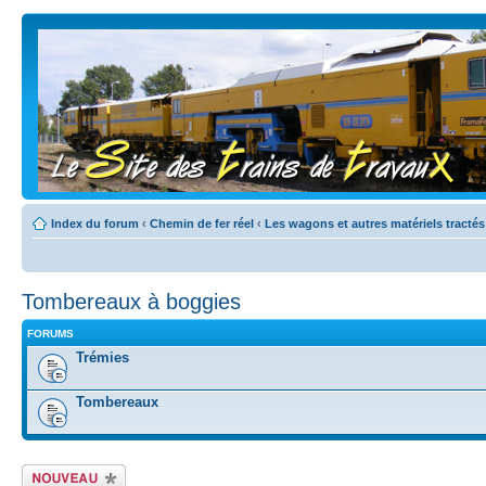
Index du forum
‹
Chemin de fer réel
‹
Les wagons et autres matériels tractés
Tombereaux à boggies
FORUMS
Trémies
Tombereaux
Écrire un nouveau
sujet