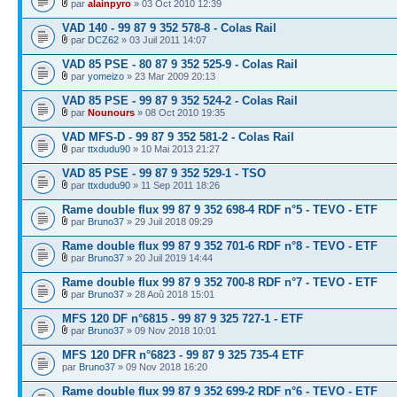
par
alainpyro
» 03 Oct 2010 12:39
VAD 140 - 99 87 9 352 578-8 - Colas Rail
par
DCZ62
» 03 Juil 2011 14:07
VAD 85 PSE - 80 87 9 352 525-9 - Colas Rail
par
yomeizo
» 23 Mar 2009 20:13
VAD 85 PSE - 99 87 9 352 524-2 - Colas Rail
par
Nounours
» 08 Oct 2010 19:35
VAD MFS-D - 99 87 9 352 581-2 - Colas Rail
par
ttxdudu90
» 10 Mai 2013 21:27
VAD 85 PSE - 99 87 9 352 529-1 - TSO
par
ttxdudu90
» 11 Sep 2011 18:26
Rame double flux 99 87 9 352 698-4 RDF n°5 - TEVO - ETF
par
Bruno37
» 29 Juil 2018 09:29
Rame double flux 99 87 9 352 701-6 RDF n°8 - TEVO - ETF
par
Bruno37
» 20 Juil 2019 14:44
Rame double flux 99 87 9 352 700-8 RDF n°7 - TEVO - ETF
par
Bruno37
» 28 Aoû 2018 15:01
MFS 120 DF n°6815 - 99 87 9 325 727-1 - ETF
par
Bruno37
» 09 Nov 2018 10:01
MFS 120 DFR n°6823 - 99 87 9 325 735-4 ETF
par
Bruno37
» 09 Nov 2018 16:20
Rame double flux 99 87 9 352 699-2 RDF n°6 - TEVO - ETF