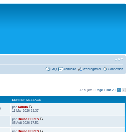
FAQ
Annuaire
M’enregistrer
Connexion
42 sujets •
Page
1
sur
2
•
1
2
DERNIER MESSAGE
par
Admin
6
11 Mar 2026 23:37
par
Bruno PERES
05 Aoû 2026 17:52
par
Bruno PERES