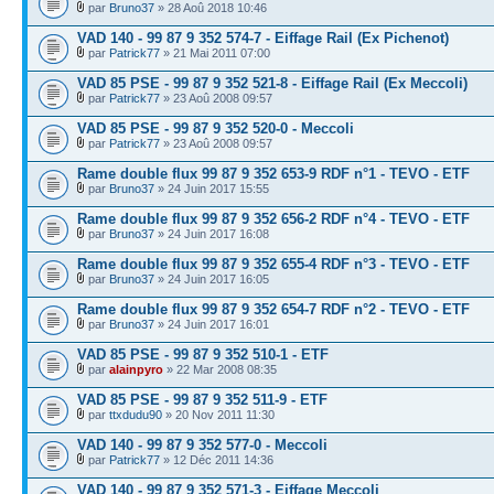
par
Bruno37
» 28 Aoû 2018 10:46
VAD 140 - 99 87 9 352 574-7 - Eiffage Rail (Ex Pichenot)
par
Patrick77
» 21 Mai 2011 07:00
VAD 85 PSE - 99 87 9 352 521-8 - Eiffage Rail (Ex Meccoli)
par
Patrick77
» 23 Aoû 2008 09:57
VAD 85 PSE - 99 87 9 352 520-0 - Meccoli
par
Patrick77
» 23 Aoû 2008 09:57
Rame double flux 99 87 9 352 653-9 RDF n°1 - TEVO - ETF
par
Bruno37
» 24 Juin 2017 15:55
Rame double flux 99 87 9 352 656-2 RDF n°4 - TEVO - ETF
par
Bruno37
» 24 Juin 2017 16:08
Rame double flux 99 87 9 352 655-4 RDF n°3 - TEVO - ETF
par
Bruno37
» 24 Juin 2017 16:05
Rame double flux 99 87 9 352 654-7 RDF n°2 - TEVO - ETF
par
Bruno37
» 24 Juin 2017 16:01
VAD 85 PSE - 99 87 9 352 510-1 - ETF
par
alainpyro
» 22 Mar 2008 08:35
VAD 85 PSE - 99 87 9 352 511-9 - ETF
par
ttxdudu90
» 20 Nov 2011 11:30
VAD 140 - 99 87 9 352 577-0 - Meccoli
par
Patrick77
» 12 Déc 2011 14:36
VAD 140 - 99 87 9 352 571-3 - Eiffage Meccoli