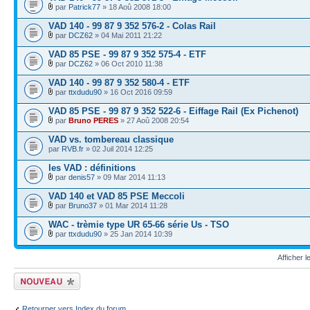
par
Patrick77
» 18 Aoû 2008 18:00
VAD 140 - 99 87 9 352 576-2 - Colas Rail
par
DCZ62
» 04 Mai 2011 21:22
VAD 85 PSE - 99 87 9 352 575-4 - ETF
par
DCZ62
» 06 Oct 2010 11:38
VAD 140 - 99 87 9 352 580-4 - ETF
par
ttxdudu90
» 16 Oct 2016 09:59
VAD 85 PSE - 99 87 9 352 522-6 - Eiffage Rail (Ex Pichenot)
par
Bruno PERES
» 27 Aoû 2008 20:54
VAD vs. tombereau classique
par
RVB.fr
» 02 Juil 2014 12:25
les VAD : définitions
par
denis57
» 09 Mar 2014 11:13
VAD 140 et VAD 85 PSE Meccoli
par
Bruno37
» 01 Mar 2014 11:28
WAC - trèmie type UR 65-66 série Us - TSO
par
ttxdudu90
» 25 Jan 2014 10:39
Afficher 
Écrire un nouveau
sujet
Retourner vers Index du forum