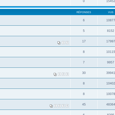
0
1545
RÉPONSES
VUS
6
1087
5
8152
17
1799
1
2
8
1011
7
9957
30
3994
1
2
3
8
1040
8
1007
45
4836
1
2
3
4