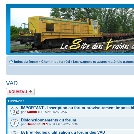
Index du forum
‹
Chemin de fer réel
‹
Les wagons et autres matériels tractés
VAD
Écrire un nouveau
sujet
ANNONCES
IMPORTANT - Inscription au forum provisoirement impossib
par
Admin
» 11 Mar 2026 23:37
Disfonctionnements du forum
par
Bruno PERES
» 01 Oct 2025 09:07
[A lire] Règles d'utilisation du forum des VAD