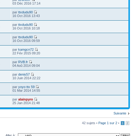
8
03 Déc 2016 17:14
par
ttxdudu90
16 Oct 2016 13:43
par
ttxdudu90
6
16 Oct 2016 10:18
par
ttxdudu90
16 Oct 2016 09:59
par
kamgcn72
22 Fév 2015 09:20
par
RVB.fr
6
04 Aoû 2014 09:04
par
denis57
10 Juin 2014 22:22
par
yoyo ttx 59
01 Mar 2014 14:55
par
alainpyro
25 Jan 2014 21:48
Suivante
42 sujets •
Page
1
sur
2
•
1
2
Aller à: