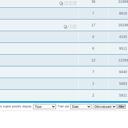
36
3196
1
2
3
7
8818
17
1819
1
2
0
4145
6
9511
12
1226
7
9440
2
5683
2
5921
les sujets postés depuis:
Trier par