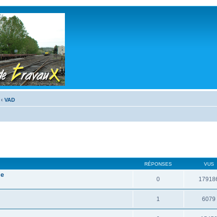
‹
VAD
RÉPONSES
VUS
le
0
17918
1
6079