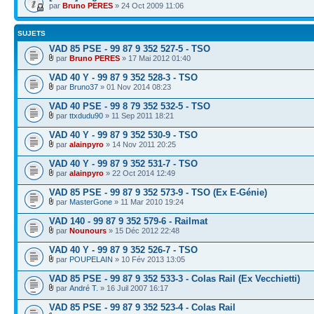
par
Bruno PERES
» 24 Oct 2009 11:06
SUJETS
VAD 85 PSE - 99 87 9 352 527-5 - TSO
par
Bruno PERES
» 17 Mai 2012 01:40
VAD 40 Y - 99 87 9 352 528-3 - TSO
par
Bruno37
» 01 Nov 2014 08:23
VAD 40 PSE - 99 8 79 352 532-5 - TSO
par
ttxdudu90
» 11 Sep 2011 18:21
VAD 40 Y - 99 87 9 352 530-9 - TSO
par
alainpyro
» 14 Nov 2011 20:25
VAD 40 Y - 99 87 9 352 531-7 - TSO
par
alainpyro
» 22 Oct 2014 12:49
VAD 85 PSE - 99 87 9 352 573-9 - TSO (Ex E-Génie)
par
MasterGone
» 11 Mar 2010 19:24
VAD 140 - 99 87 9 352 579-6 - Railmat
par
Nounours
» 15 Déc 2012 22:48
VAD 40 Y - 99 87 9 352 526-7 - TSO
par
POUPELAIN
» 10 Fév 2013 13:05
VAD 85 PSE - 99 87 9 352 533-3 - Colas Rail (Ex Vecchietti)
par
André T.
» 16 Juil 2007 16:17
VAD 85 PSE - 99 87 9 352 523-4 - Colas Rail