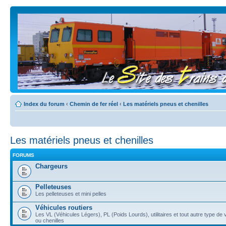
Index du forum
‹
Chemin de fer réel
‹
Les matériels pneus et chenilles
Les matériels pneus et chenilles
FORUMS
Chargeurs
Pelleteuses
Les pelleteuses et mini pelles
Véhicules routiers
Les VL (Véhicules Légers), PL (Poids Lourds), utilitaires et tout autre type de
ou chenilles