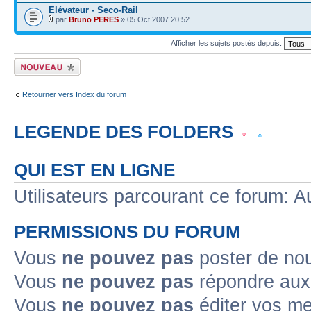
Elévateur - Seco-Rail
par
Bruno PERES
» 05 Oct 2007 20:52
Afficher les sujets postés depuis:
Écrire un nouveau
sujet
Retourner vers Index du forum
LEGENDE DES FOLDERS
Sujet lu
Sujet lu dans lequel j'ai posté
Sujet populaire lu dans lequel j'a
QUI EST EN LIGNE
Sujet populaire lu
Sujet lu fermé
Sujet lu fermé dans lequel j'ai posté
Utilisateurs parcourant ce forum: Au
Sujet non lu
Sujet non lu dans lequel j'ai posté
Sujet populaire non lu d
PERMISSIONS DU FORUM
Sujet populaire non lu
Sujet non lu fermé
Sujet non lu fermé dans lequel
Vous
ne pouvez pas
poster de no
Vous
ne pouvez pas
répondre aux
Topic déplacé
Vous
ne pouvez pas
éditer vos m
Annonce lue
Annonce lue fermée
Annonce lue fermée dans laquelle j'