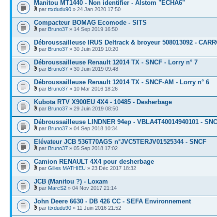
Manitou MT1440 - Non identifier - Alstom "ECHA6"
par
ttxdudu90
» 24 Jan 2020 17:50
Compacteur BOMAG Ecomode - SITS
par
Bruno37
» 14 Sep 2019 16:50
Débroussailleuse IRUS Deltrack & broyeur 508013092 - CAR
par
Bruno37
» 30 Juin 2019 10:20
Débroussailleuse Renault 12014 TX - SNCF - Lorry n° 7
par
Bruno37
» 30 Juin 2019 09:48
Débroussailleuse Renault 12014 TX - SNCF-AM - Lorry n° 6
par
Bruno37
» 10 Mar 2016 18:26
Kubota RTV X900EU 4X4 - 10485 - Desherbage
par
Bruno37
» 29 Juin 2019 08:50
Débroussailleuse LINDNER 94ep - VBLA4T40014940101 - SN
par
Bruno37
» 04 Sep 2018 10:34
Elévateur JCB 536T70AGS n°JVC5TERJV01525344 - SNCF
par
Bruno37
» 05 Sep 2018 17:02
Camion RENAULT 4X4 pour desherbage
par
Gilles MATHIEU
» 23 Déc 2017 18:32
JCB (Manitou ?) - Loxam
par
MarcS2
» 04 Nov 2017 21:14
John Deere 6630 - DB 426 CC - SEFA Environnement
par
ttxdudu90
» 11 Juin 2016 21:52