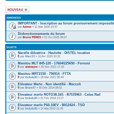
Écrire un nouveau
sujet
ANNONCES
IMPORTANT - Inscription au forum provisoirement impossib
par
Admin
» 11 Mar 2026 23:37
Disfonctionnements du forum
par
Bruno PERES
» 01 Oct 2025 09:07
SUJETS
Nacelle élévatrice - Haulotte - DISTEL location
par
MarcS2
» 10 Avr 2015 10:22
Manitou MLT 845-120 - 17604I225650 - Fornoni
par
alainpyro
» 20 Nov 2021 17:22
Manitou MRT2150 - 756914 - FTTA
par
ttxdudu90
» 28 Mar 2021 08:44
Elévateur Merlo - Non identifié - Meccoli
par
Bruno37
» 30 Déc 2014 08:52
Elevateur merlo ROTO38.16S - B7535963 - Colas Rail
par
ttxdudu90
» 21 Fév 2016 13:27
Elevateur merlo P60.10EV - B012424 - TSO
par
ttxdudu90
» 14 Mai 2013 21:26