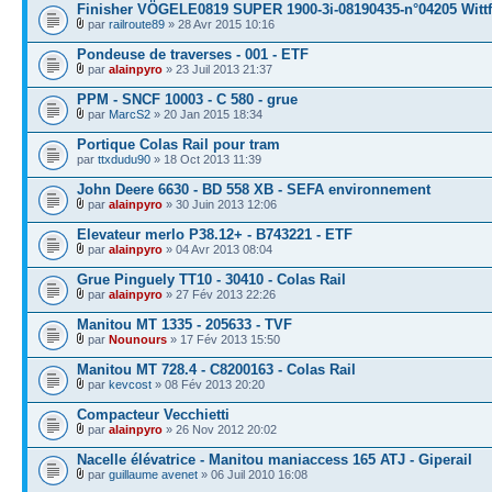
Finisher VÖGELE0819 SUPER 1900-3i-08190435-n°04205 Wittf
par
railroute89
» 28 Avr 2015 10:16
Pondeuse de traverses - 001 - ETF
par
alainpyro
» 23 Juil 2013 21:37
PPM - SNCF 10003 - C 580 - grue
par
MarcS2
» 20 Jan 2015 18:34
Portique Colas Rail pour tram
par
ttxdudu90
» 18 Oct 2013 11:39
John Deere 6630 - BD 558 XB - SEFA environnement
par
alainpyro
» 30 Juin 2013 12:06
Elevateur merlo P38.12+ - B743221 - ETF
par
alainpyro
» 04 Avr 2013 08:04
Grue Pinguely TT10 - 30410 - Colas Rail
par
alainpyro
» 27 Fév 2013 22:26
Manitou MT 1335 - 205633 - TVF
par
Nounours
» 17 Fév 2013 15:50
Manitou MT 728.4 - C8200163 - Colas Rail
par
kevcost
» 08 Fév 2013 20:20
Compacteur Vecchietti
par
alainpyro
» 26 Nov 2012 20:02
Nacelle élévatrice - Manitou maniaccess 165 ATJ - Giperail
par
guillaume avenet
» 06 Juil 2010 16:08