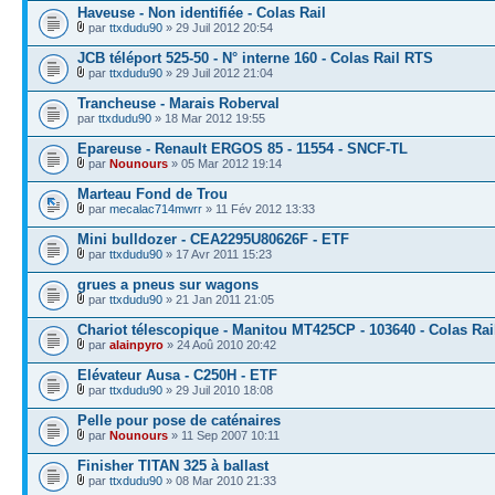
Haveuse - Non identifiée - Colas Rail
par
ttxdudu90
» 29 Juil 2012 20:54
JCB téléport 525-50 - N° interne 160 - Colas Rail RTS
par
ttxdudu90
» 29 Juil 2012 21:04
Trancheuse - Marais Roberval
par
ttxdudu90
» 18 Mar 2012 19:55
Epareuse - Renault ERGOS 85 - 11554 - SNCF-TL
par
Nounours
» 05 Mar 2012 19:14
Marteau Fond de Trou
par
mecalac714mwrr
» 11 Fév 2012 13:33
Mini bulldozer - CEA2295U80626F - ETF
par
ttxdudu90
» 17 Avr 2011 15:23
grues a pneus sur wagons
par
ttxdudu90
» 21 Jan 2011 21:05
Chariot télescopique - Manitou MT425CP - 103640 - Colas Rai
par
alainpyro
» 24 Aoû 2010 20:42
Elévateur Ausa - C250H - ETF
par
ttxdudu90
» 29 Juil 2010 18:08
Pelle pour pose de caténaires
par
Nounours
» 11 Sep 2007 10:11
Finisher TITAN 325 à ballast
par
ttxdudu90
» 08 Mar 2010 21:33