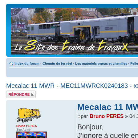
Index du forum
‹
Chemin de fer réel
‹
Les matériels pneus et chenilles
‹
Pell
Mecalac 11 MWR - MEC11MWRCK0240183 - x
Répondre
Mecalac 11 M
par
Bruno PERES
» 04 
Bonjour,
Bruno PERES
Site Admin
J'ignore à quelle e