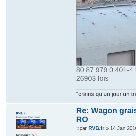
80 87 979 0 401-4 
26903 fois
"crains qu'un jour un t
Re: Wagon graiss
RVB.fr
RO
Posteur Confirmé
par
RVB.fr
» 14 Jan 201
Messages:
578