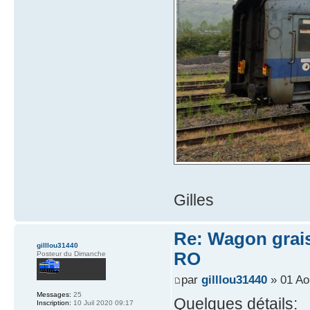
Gilles
Re: Wagon graiss
gilllou31440
RO
Posteur du Dimanche
par
gilllou31440
» 01 Ao
Messages:
25
Quelques détails:
Inscription:
10 Juil 2020 09:17