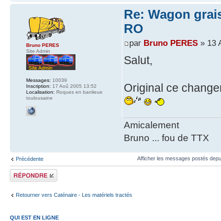
Re: Wagon graiss
RO
par
Bruno PERES
» 13 
Bruno PERES
Site Admin
Salut,
Messages:
10039
Original ce chang
Inscription:
17 Aoû 2005 13:52
Localisation:
Roques en banlieue
toulousaine
Amicalement
Bruno ... fou de TTX
Afficher les messages postés depu
Précédente
Répondre
Retourner vers Caténaire - Les matériels tractés
QUI EST EN LIGNE