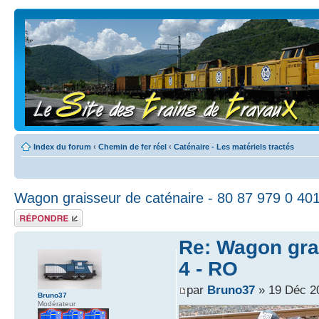
Index du forum
‹
Chemin de fer réel
‹
Caténaire - Les matériels tractés
Wagon graisseur de caténaire - 80 87 979 0 40
Répondre
Re: Wagon grai
4 - RO
par
Bruno37
» 19 Déc 2
Bruno37
Modérateur