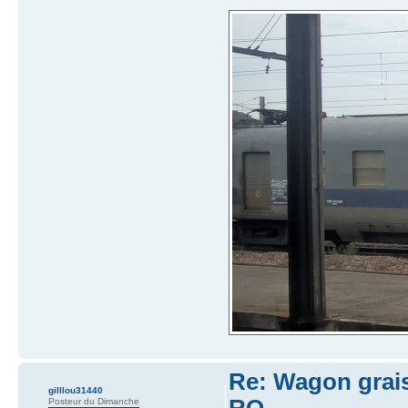
Re: Wagon graiss
gilllou31440
RO
Posteur du Dimanche