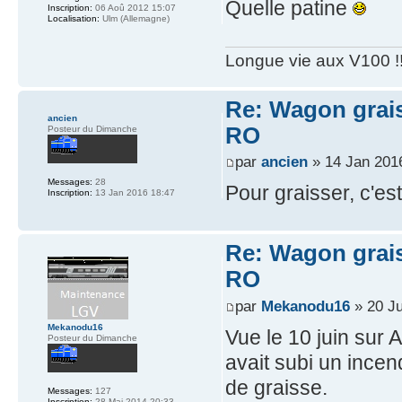
Quelle patine
Inscription:
06 Aoû 2012 15:07
Localisation:
Ulm (Allemagne)
Longue vie aux V100 !!
Re: Wagon graiss
ancien
RO
Posteur du Dimanche
par
ancien
» 14 Jan 201
Messages:
28
Pour graisser, c'est
Inscription:
13 Jan 2016 18:47
Re: Wagon graiss
RO
par
Mekanodu16
» 20 Ju
Mekanodu16
Vue le 10 juin sur
Posteur du Dimanche
avait subi un incen
de graisse.
Messages:
127
Inscription:
28 Mai 2014 20:33