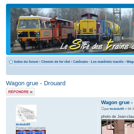
Index du forum
‹
Chemin de fer réel
‹
Caténaire - Les matériels tractés
‹
Wag
Wagon grue - Drouard
Répondre
Wagon grue -
par
ttxdudu90
» 06 J
photo de Jean-clau
ttxdudu90
Posteur Irrécupérable