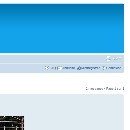
FAQ
Annuaire
M’enregistrer
Connexion
2 messages • Page
1
sur
1