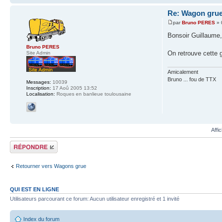
Re: Wagon grue
par
Bruno PERES
» 
Bonsoir Guillaume
Bruno PERES
On retrouve cette 
Site Admin
Amicalement
Bruno ... fou de TTX
Messages:
10039
Inscription:
17 Aoû 2005 13:52
Localisation:
Roques en banlieue toulousaine
Affi
Répondre
Retourner vers Wagons grue
QUI EST EN LIGNE
Utilisateurs parcourant ce forum: Aucun utilisateur enregistré et 1 invité
Index du forum