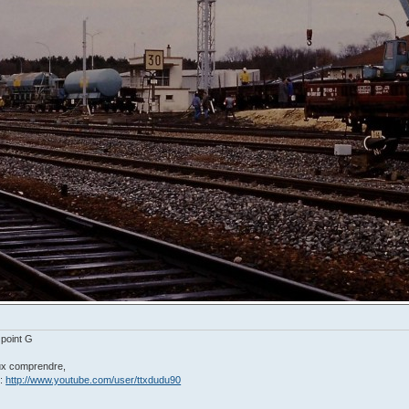
 point G
eux comprendre,
 :
http://www.youtube.com/user/ttxdudu90