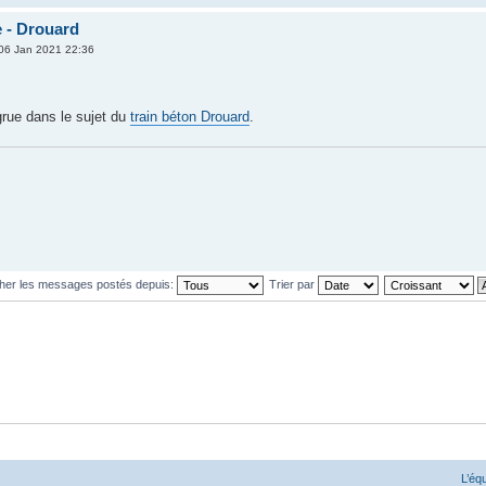
 - Drouard
06 Jan 2021 22:36
,
grue dans le sujet du
train béton Drouard
.
cher les messages postés depuis:
Trier par
L’éq