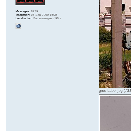
Messages:
8979
Inscription:
06 Sep 2009 15:35
Localisation:
Foussemagne ( 90 )
grue Labor.jpg (73.