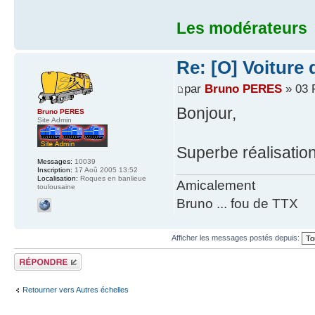
Les modérateurs
Re: [O] Voiture
par
Bruno PERES
» 03 
Bonjour,
Bruno PERES
Site Admin
Superbe réalisatio
Messages:
10039
Inscription:
17 Aoû 2005 13:52
Localisation:
Roques en banlieue
Amicalement
toulousaine
Bruno ... fou de TTX
Afficher les messages postés depuis:
Répondre
Retourner vers Autres échelles