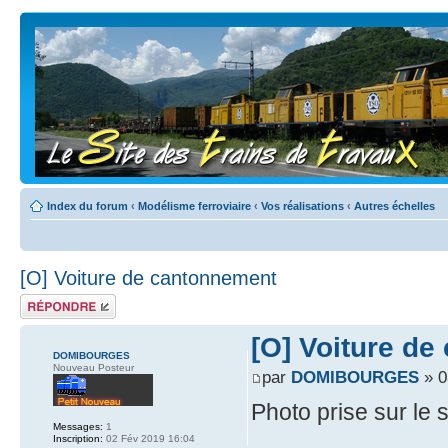
Index du forum
‹
Modélisme ferroviaire
‹
Vos réalisations
‹
Autres échelles
[O] Voiture de cantonnement
Répondre
[O] Voiture d
DOMIBOURGES
Nouveau Posteur
par
DOMIBOURGES
» 0
Photo prise sur le s
Messages:
1
Inscription:
02 Fév 2019 16:04