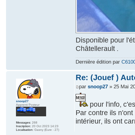
Disponible pour l'é
Châtellerault .
Dernière édition par
C610
Re: (Jouef ) Au
par
snoop27
» 25 Mai 2
snoop27
pour l'info, c'e
Apprenti Posteur
Par contre ils n'on
intérieur, ils ont c
Messages:
268
Inscription:
20 Oct 2023 14:23
Localisation:
Gasny (Eure - 27)