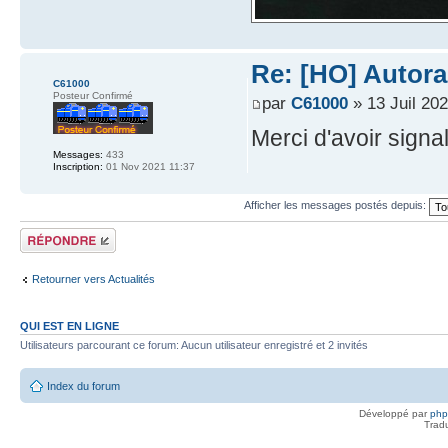
Re: [HO] Autora
C61000
Posteur Confirmé
par
C61000
» 13 Juil 20
Merci d'avoir signalé
Messages:
433
Inscription:
01 Nov 2021 11:37
Afficher les messages postés depuis:
Répondre
Retourner vers Actualités
QUI EST EN LIGNE
Utilisateurs parcourant ce forum: Aucun utilisateur enregistré et 2 invités
Index du forum
Développé par
ph
Trad