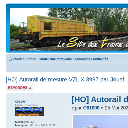
Index du forum
‹
Modélisme ferroviaire
‹
Annonces
‹
Actualités
[HO] Autorail de mesure VZL X 3997 par Jouef
Répondre
[HO] Autorail 
C61000
Posteur Confirmé
par
C61000
» 25 Mai 202
Messages:
433
Inscription:
01 Nov 2021 11:37