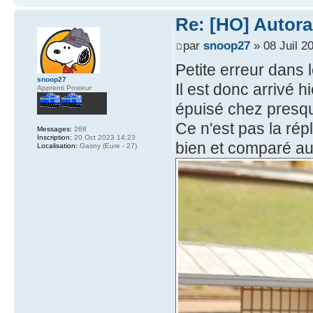
Re: [HO] Autora
par
snoop27
» 08 Juil 2
Petite erreur dans 
snoop27
Il est donc arrivé 
Apprenti Posteur
épuisé chez presqu
Ce n'est pas la rép
Messages:
268
Inscription:
20 Oct 2023 14:23
bien et comparé au 
Localisation:
Gasny (Eure - 27)