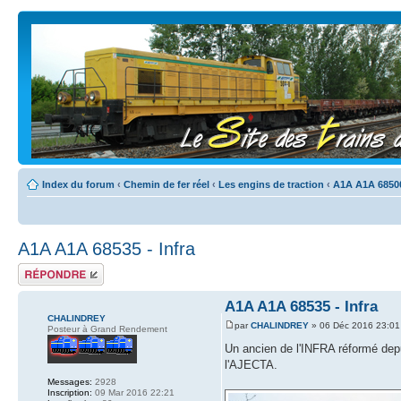
Index du forum
‹
Chemin de fer réel
‹
Les engins de traction
‹
A1A A1A 6850
A1A A1A 68535 - Infra
Répondre
A1A A1A 68535 - Infra
CHALINDREY
par
CHALINDREY
» 06 Déc 2016 23:01
Posteur à Grand Rendement
Un ancien de l'INFRA réformé depu
l'AJECTA.
Messages:
2928
Inscription:
09 Mar 2016 22:21