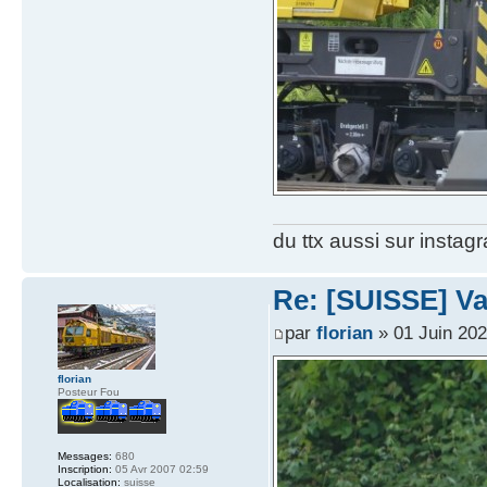
du ttx aussi sur instag
Re: [SUISSE] V
par
florian
» 01 Juin 202
florian
Posteur Fou
Messages:
680
Inscription:
05 Avr 2007 02:59
Localisation:
suisse