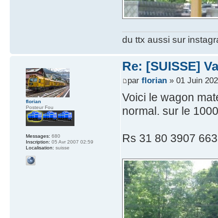
du ttx aussi sur instag
Re: [SUISSE] V
par
florian
» 01 Juin 202
Voici le wagon matér
florian
Posteur Fou
normal. sur le 100
Rs 31 80 3907 66
Messages:
680
Inscription:
05 Avr 2007 02:59
Localisation:
suisse