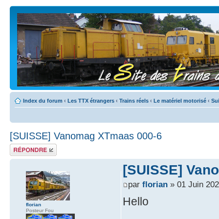
Index du forum
‹
Les TTX étrangers
‹
Trains réels
‹
Le matériel motorisé
‹
Su
[SUISSE] Vanomag XTmaas 000-6
Répondre
[SUISSE] Van
par
florian
» 01 Juin 202
Hello
florian
Posteur Fou