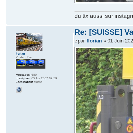
du ttx aussi sur instag
Re: [SUISSE] V
par
florian
» 01 Juin 202
florian
Posteur Fou
Messages:
680
Inscription:
05 Avr 2007 02:59
Localisation:
suisse