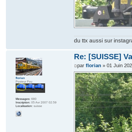
du ttx aussi sur instag
Re: [SUISSE] V
par
florian
» 01 Juin 202
florian
Posteur Fou
Messages:
680
Inscription:
05 Avr 2007 02:59
Localisation:
suisse