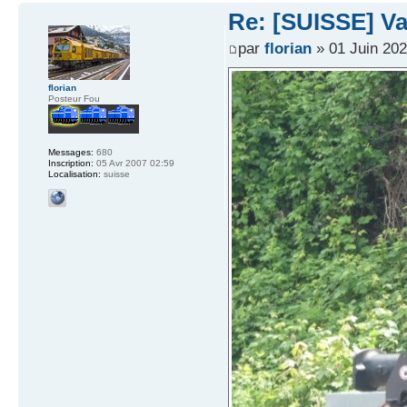
Re: [SUISSE] V
par
florian
» 01 Juin 202
florian
Posteur Fou
Messages:
680
Inscription:
05 Avr 2007 02:59
Localisation:
suisse