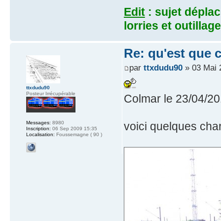
Edit
: sujet déplac
lorries et outillag
Re: qu'est que 
par
ttxdudu90
» 03 Mai 
ttxdudu90
Posteur Irrécupérable
Colmar le 23/04/20
Messages:
8980
voici quelques ch
Inscription:
06 Sep 2009 15:35
Localisation:
Foussemagne ( 90 )