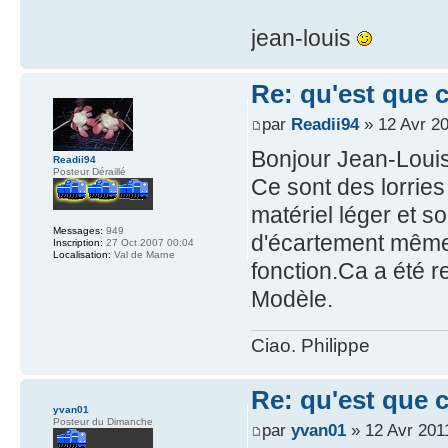
jean-louis
Re: qu'est que 
par
Readii94
» 12 Avr 20
Bonjour Jean-Louis
Readii94
Posteur Déraillé
Ce sont des lorries
matériel léger et s
Messages:
949
d'écartement même s
Inscription:
27 Oct 2007 00:04
Localisation:
Val de Marne
fonction.Ca a été r
Modèle.
Ciao. Philippe
Re: qu'est que 
yvan01
Posteur du Dimanche
par
yvan01
» 12 Avr 201