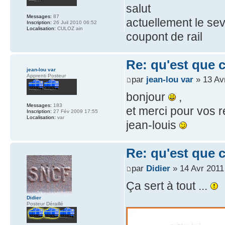
salut
Messages:
87
actuellement le sev
Inscription:
26 Juil 2010 06:52
Localisation:
CULOZ ain
coupont de rail
Re: qu'est que 
jean-lou var
Apprenti Posteur
par
jean-lou var
» 13 Av
bonjour
,
Messages:
183
et merci pour vos
Inscription:
27 Fév 2009 17:55
Localisation:
var
jean-louis
Re: qu'est que 
par
Didier
» 14 Avr 2011
Ça sert à tout ...
Didier
Posteur Déraillé