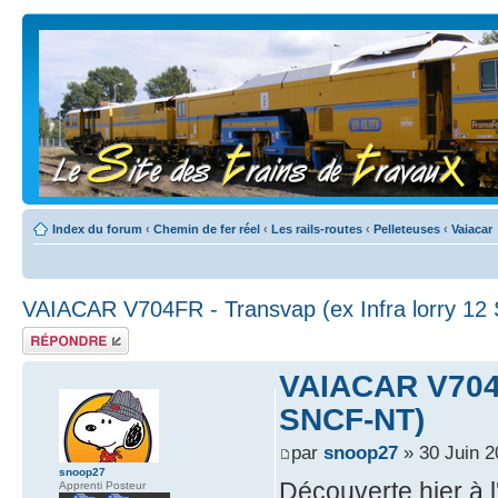
Index du forum
‹
Chemin de fer réel
‹
Les rails-routes
‹
Pelleteuses
‹
Vaiacar
VAIACAR V704FR - Transvap (ex Infra lorry 1
Répondre
VAIACAR V704FR
SNCF-NT)
par
snoop27
» 30 Juin 2
snoop27
Découverte hier à 
Apprenti Posteur