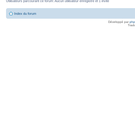
Utilisateurs parcourant ce forum: Aucun utilisateur enregistré et 1 invité
Index du forum
Développé par
ph
Trad