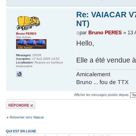
Re: VAIACAR V70
NT)
par
Bruno PERES
» 13 
Bruno PERES
Site Admin
Hello,
Messages:
10039
Elle a été vendue 
Inscription:
17 Aoû 2005 13:52
Localisation:
Roques en banlieue
toulousaine
Amicalement
Bruno ... fou de TTX
Afficher les messages postés depuis:
Répondre
Retourner vers Vaiacar
QUI EST EN LIGNE