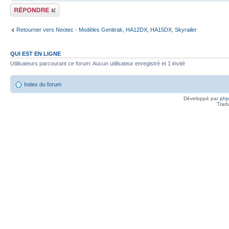
Répondre
Retourner vers Neotec - Modèles Genitrak, HA12DX, HA15DX, Skyrailer
QUI EST EN LIGNE
Utilisateurs parcourant ce forum: Aucun utilisateur enregistré et 1 invité
Index du forum
Développé par
ph
Trad