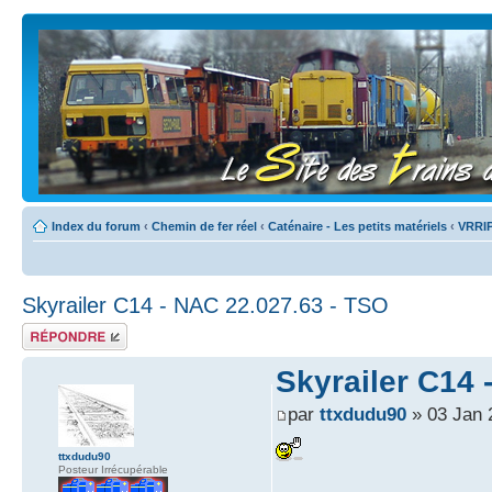
Index du forum
‹
Chemin de fer réel
‹
Caténaire - Les petits matériels
‹
VRRI
Skyrailer C14 - NAC 22.027.63 - TSO
Répondre
Skyrailer C14 
par
ttxdudu90
» 03 Jan 
ttxdudu90
Posteur Irrécupérable