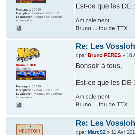
Est-ce que les DE 
Messages:
10039
Inscription:
17 Aoû 2005 13:52
Localisation:
Roques en banlieue
Amicalement
toulousaine
Bruno ... fou de TTX
Re: Les Vossloh
par
Bruno PERES
» 10 
Bonsoir à tous,
Bruno PERES
Site Admin
Est-ce que les DE 1
Messages:
10039
Inscription:
17 Aoû 2005 13:52
Localisation:
Roques en banlieue
Amicalement
toulousaine
Bruno ... fou de TTX
Re: Les Vossloh
par
MarcS2
» 11 Avr 201