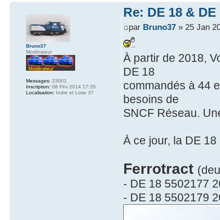
Re: DE 18 & DE 1
par
Bruno37
» 25 Jan 2
Bruno37
Modérateur
À partir de 2018, V
DE 18
Messages:
23001
commandés à 44 exe
Inscription:
08 Fév 2014 17:35
Localisation:
Indre et Loire 37
besoins de
SNCF Réseau. Une l
À ce jour, la DE 18
Ferrotract
(deu
- DE 18 5502177 2
- DE 18 5502179 2