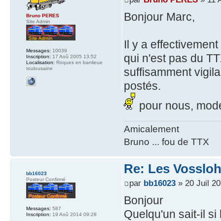
Bonjour Marc,
Bruno PERES
Site Admin
Il y a effectivemen
Messages:
10039
qui n'est pas du TT
Inscription:
17 Aoû 2005 13:52
Localisation:
Roques en banlieue
suffisamment vigil
toulousaine
postés.
pour nous, modér
Amicalement
Bruno ... fou de TTX
Re: Les Vossloh
bb16023
Posteur Confirmé
par
bb16023
» 20 Juil 2
Bonjour
Messages:
587
Quelqu'un sait-il s
Inscription:
19 Aoû 2014 09:28