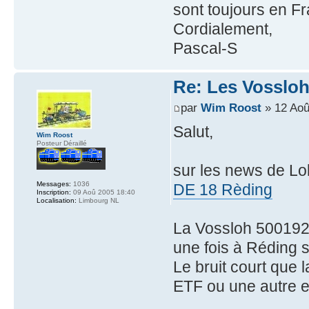
sont toujours en F
Cordialement,
Pascal-S
Re: Les Vossloh
par
Wim Roost
» 12 Aoû
Salut,
Wim Roost
Posteur Déraillé
sur les news de Lo
Messages:
1036
DE 18 Rèding
Inscription:
09 Aoû 2005 18:40
Localisation:
Limbourg NL
La Vossloh 500192
une fois à Réding 
Le bruit court que 
ETF ou une autre e