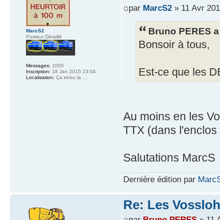
par
MarcS2
» 11 Avr 201
Bruno PERES a 
MarcS2
Posteur Déraillé
Bonsoir à tous,
Messages:
1000
Est-ce que les D
Inscription:
18 Jan 2015 23:04
Localisation:
Ça et/ou la ...
Au moins en les Vo
TTX (dans l'enclos
Salutations MarcS
Dernière édition par
Marc
Re: Les Vossloh
par
Bruno PERES
» 11 