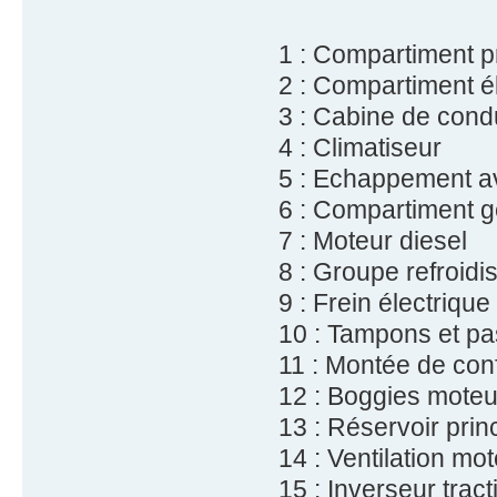
1 : Compartiment 
2 : Compartiment é
3 : Cabine de cond
4 : Climatiseur
5 : Echappement ave
6 : Compartiment g
7 : Moteur diesel
8 : Groupe refroidi
9 : Frein électrique
10 : Tampons et pa
11 : Montée de conf
12 : Boggies moteu
13 : Réservoir prin
14 : Ventilation mot
15 : Inverseur tract