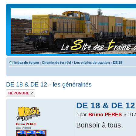
Index du forum
‹
Chemin de fer réel
‹
Les engins de traction
‹
DE 18
DE 18 & DE 12 - les généralités
Répondre
DE 18 & DE 12 
par
Bruno PERES
» 10 
Bonsoir à tous,
Bruno PERES
Site Admin