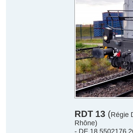
RDT 13
(
Régie 
Rhône)
- DE 18 5502176 2