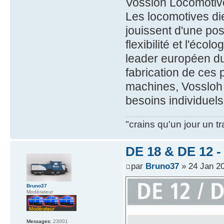
Vossloh Locomotiv
Les locomotives di
jouissent d'une pos
flexibilité et l'éco
leader européen du
fabrication de ces 
machines, Vossloh
besoins individuel
"crains qu'un jour un t
DE 18 & DE 12 - 
par
Bruno37
» 24 Jan 2
Bruno37
Modérateur
Messages:
23001