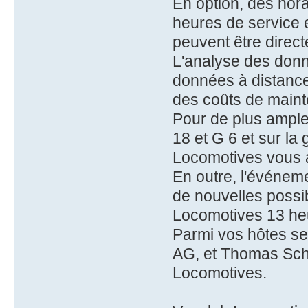
En option, des hora
heures de service 
peuvent être direc
L'analyse des don
données à distance 
des coûts de maint
Pour de plus ample
18 et G 6 et sur la
Locomotives vous ac
En outre, l'événeme
de nouvelles possib
Locomotives 13 heu
Parmi vos hôtes se
AG, et Thomas Schw
Locomotives.