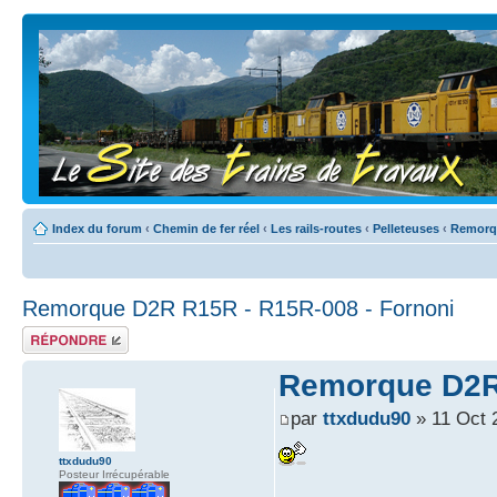
Index du forum
‹
Chemin de fer réel
‹
Les rails-routes
‹
Pelleteuses
‹
Remorq
Remorque D2R R15R - R15R-008 - Fornoni
Répondre
Remorque D2R 
par
ttxdudu90
» 11 Oct 
ttxdudu90
Posteur Irrécupérable