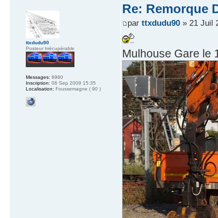
Re: Remorque D
par
ttxdudu90
» 21 Juil 
ttxdudu90
Posteur Irrécupérable
Mulhouse Gare le 
Messages:
8980
Inscription:
06 Sep 2009 15:35
Localisation:
Foussemagne ( 90 )