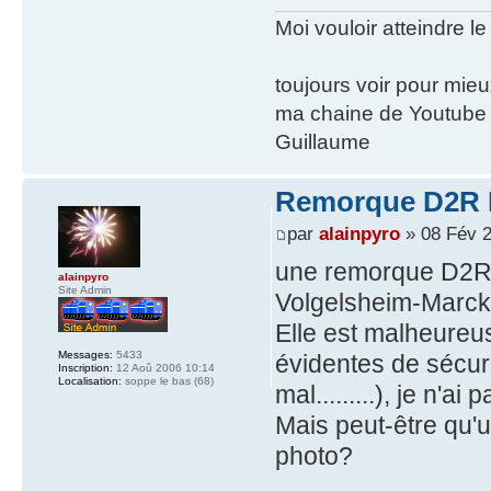
Moi vouloir atteindre le
toujours voir pour mie
ma chaine de Youtube
Guillaume
Remorque D2R R1
par
alainpyro
» 08 Fév 2
une remorque D2R q
alainpyro
Site Admin
Volgelsheim-Marck
Elle est malheureus
Messages:
5433
évidentes de sécuri
Inscription:
12 Aoû 2006 10:14
Localisation:
soppe le bas (68)
mal.........), je n'
Mais peut-être qu'u
photo?