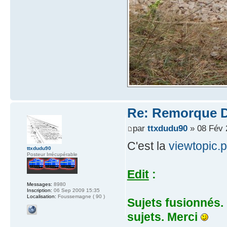
Re: Remorque D2
par
ttxdudu90
» 08 Fév 
C'est la
viewtopic.
ttxdudu90
Posteur Irrécupérable
Edit
:
Messages:
8980
Inscription:
06 Sep 2009 15:35
Localisation:
Foussemagne ( 90 )
Sujets fusionnés. 
sujets. Merci