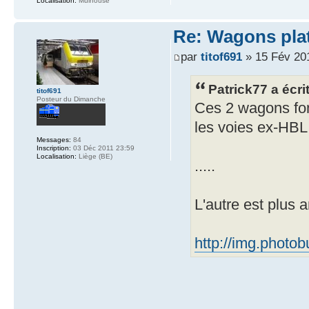
Localisation:
Mulhouse
Re: Wagons pla
par
titof691
» 15 Fév 20
Patrick77 a écrit
titof691
Posteur du Dimanche
Ces 2 wagons font
les voies ex-HBL
Messages:
84
Inscription:
03 Déc 2011 23:59
Localisation:
Liège (BE)
.....
L'autre est plus a
http://img.photo