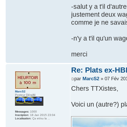
-salut y a t'il d'au
justement deux wag
comme je ne savais
-n'y a t'il qu'un wa
merci
Re: Plats ex-HB
par
MarcS2
» 07 Fév 20
Chers TTXistes,
MarcS2
Posteur Déraillé
Voici un (autre?) p
Messages:
1000
Inscription:
18 Jan 2015 23:04
Localisation:
Ça et/ou la ...