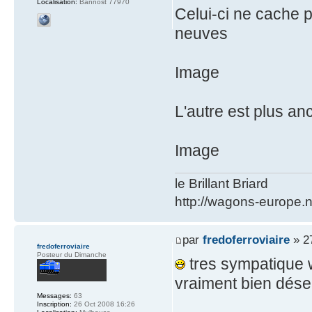
Localisation:
Bannost 77970
Celui-ci ne cache p
neuves
Image
L'autre est plus anc
Image
le Brillant Briard
http://wagons-europe.n
par
fredoferroviaire
» 2
fredoferroviaire
Posteur du Dimanche
tres sympatique w
vraiment bien dése
Messages:
63
Inscription:
26 Oct 2008 16:26