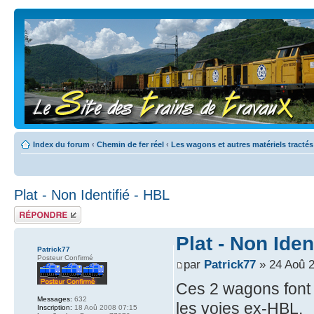
Index du forum
‹
Chemin de fer réel
‹
Les wagons et autres matériels tractés
Plat - Non Identifié - HBL
Répondre
Plat - Non Iden
Patrick77
Posteur Confirmé
par
Patrick77
» 24 Aoû 2
Ces 2 wagons font p
Messages:
632
les voies ex-HBL.
Inscription:
18 Aoû 2008 07:15