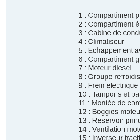
1 : Compartiment 
2 : Compartiment é
3 : Cabine de cond
4 : Climatiseur
5 : Echappement ave
6 : Compartiment g
7 : Moteur diesel
8 : Groupe refroidi
9 : Frein électrique
10 : Tampons et pa
11 : Montée de conf
12 : Boggies moteu
13 : Réservoir prin
14 : Ventilation mot
15 : Inverseur tract