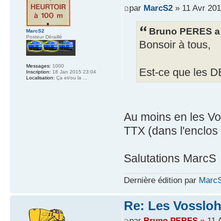
par
MarcS2
» 11 Avr 201
Bruno PERES a 
MarcS2
Posteur Déraillé
Bonsoir à tous,
Messages:
1000
Est-ce que les D
Inscription:
18 Jan 2015 23:04
Localisation:
Ça et/ou la ...
Au moins en les Vo
TTX (dans l'enclos
Salutations MarcS
Dernière édition par
Marc
Re: Les Vossloh
par
Bruno PERES
» 11 