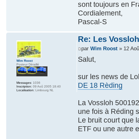
sont toujours en F
Cordialement,
Pascal-S
Re: Les Vossloh
par
Wim Roost
» 12 Aoû
Salut,
Wim Roost
Posteur Déraillé
sur les news de Lo
Messages:
1036
DE 18 Rèding
Inscription:
09 Aoû 2005 18:40
Localisation:
Limbourg NL
La Vossloh 500192
une fois à Réding 
Le bruit court que 
ETF ou une autre e