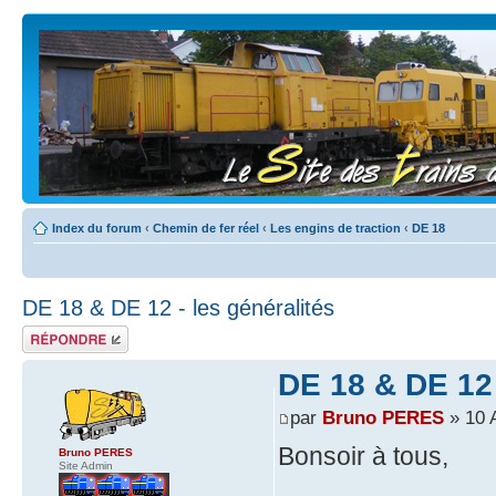
Index du forum
‹
Chemin de fer réel
‹
Les engins de traction
‹
DE 18
DE 18 & DE 12 - les généralités
Répondre
DE 18 & DE 12 
par
Bruno PERES
» 10 
Bonsoir à tous,
Bruno PERES
Site Admin