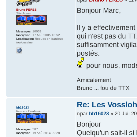
Bonjour Marc,
Bruno PERES
Site Admin
Il y a effectivemen
Messages:
10039
qui n'est pas du TT
Inscription:
17 Aoû 2005 13:52
Localisation:
Roques en banlieue
suffisamment vigil
toulousaine
postés.
pour nous, modér
Amicalement
Bruno ... fou de TTX
Re: Les Vossloh
bb16023
Posteur Confirmé
par
bb16023
» 20 Juil 2
Bonjour
Messages:
587
Quelqu'un sait-il s
Inscription:
19 Aoû 2014 09:28