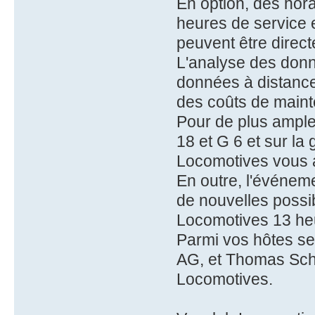
En option, des hora
heures de service 
peuvent être direc
L'analyse des don
données à distance 
des coûts de maint
Pour de plus ample
18 et G 6 et sur la
Locomotives vous ac
En outre, l'événeme
de nouvelles possib
Locomotives 13 heu
Parmi vos hôtes se
AG, et Thomas Schw
Locomotives.