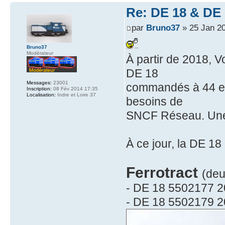
Re: DE 18 & DE 1
par
Bruno37
» 25 Jan 2
Bruno37
Modérateur
À partir de 2018, V
DE 18
Messages:
23001
commandés à 44 exe
Inscription:
08 Fév 2014 17:35
Localisation:
Indre et Loire 37
besoins de
SNCF Réseau. Une l
À ce jour, la DE 18
Ferrotract
(deu
- DE 18 5502177 2
- DE 18 5502179 2