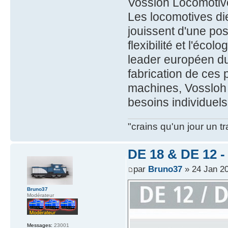
Vossloh Locomotiv
Les locomotives di
jouissent d'une pos
flexibilité et l'éco
leader européen du
fabrication de ces 
machines, Vossloh
besoins individuel
"crains qu'un jour un t
DE 18 & DE 12 - 
par
Bruno37
» 24 Jan 2
Bruno37
Modérateur
Messages:
23001