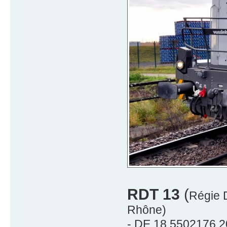
RDT 13
(
Régie 
Rhône)
- DE 18 5502176 2