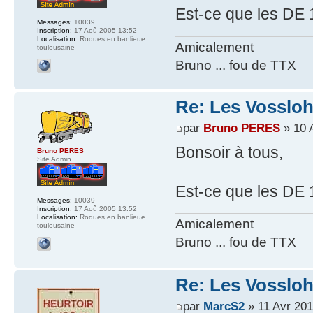
Est-ce que les DE 
Messages:
10039
Inscription:
17 Aoû 2005 13:52
Localisation:
Roques en banlieue
Amicalement
toulousaine
Bruno ... fou de TTX
Re: Les Vossloh
par
Bruno PERES
» 10 
Bonsoir à tous,
Bruno PERES
Site Admin
Est-ce que les DE 1
Messages:
10039
Inscription:
17 Aoû 2005 13:52
Localisation:
Roques en banlieue
Amicalement
toulousaine
Bruno ... fou de TTX
Re: Les Vossloh
par
MarcS2
» 11 Avr 201