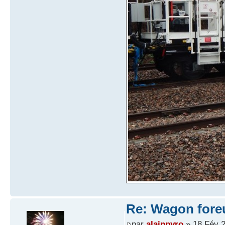
Re: Wagon foreu
par
alainpyro
» 18 Fév 2