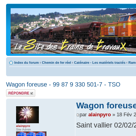
Index du forum
‹
Chemin de fer réel
‹
Caténaire - Les matériels tractés
‹
Ram
Wagon foreuse - 99 87 9 330 501-7 - TSO
Répondre
Wagon foreuse 
par
alainpyro
» 18 Fév 2
Saint vallier 02/02
alainpyro
Site Admin