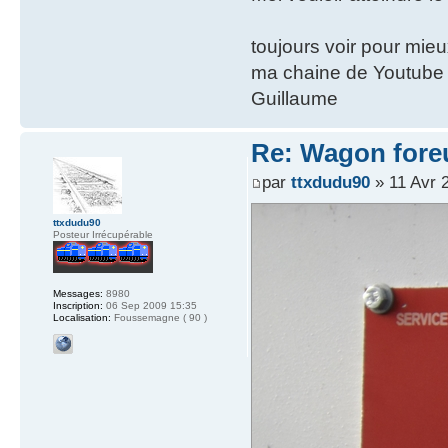
toujours voir pour mie
ma chaine de Youtube
Guillaume
Re: Wagon foreu
par
ttxdudu90
» 11 Avr 
ttxdudu90
Posteur Irrécupérable
Messages:
8980
Inscription:
06 Sep 2009 15:35
Localisation:
Foussemagne ( 90 )