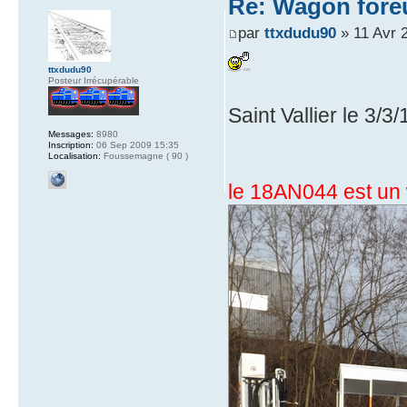
Re: Wagon foreu
par
ttxdudu90
» 11 Avr 
ttxdudu90
Posteur Irrécupérable
Saint Vallier le 3/3/
Messages:
8980
Inscription:
06 Sep 2009 15:35
Localisation:
Foussemagne ( 90 )
le 18AN044 est un