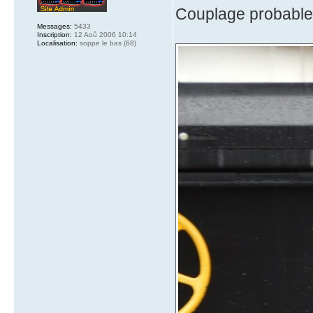
Couplage probable
Messages:
5433
Inscription:
12 Aoû 2006 10:14
Localisation:
soppe le bas (68)